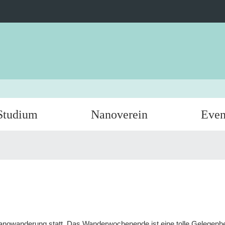
Studium
Nanoverein
Even
e Nanowanderung statt. Das Wanderwochenende ist eine tolle Gelegen