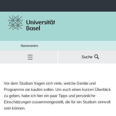
Nanoverein
Suche
Suche
nach:
Studium
Infos vor dem Studium, Notebook Spezifikationen & klappt es auch
SUC
Vor dem Studium fragen sich viele, welche Geräte und
mit Linux?
Programme sie kaufen sollen. Um euch einen kurzen Überblick
zu geben, habe ich hier ein paar Tipps und persönliche
Einschätzungen zusammengestellt, die für ein Studium sinnvoll
sein können.