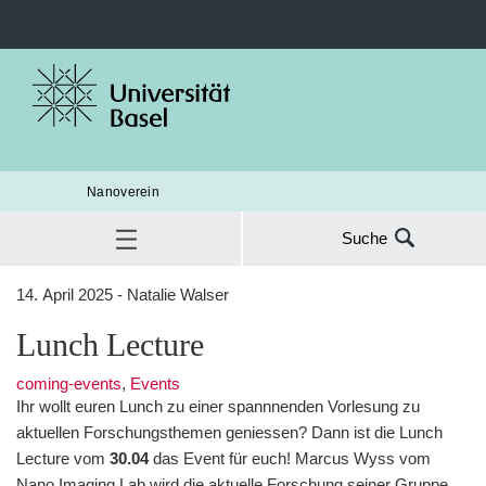
Nanoverein
Suche
Suche
14. April 2025 - Natalie Walser
nach:
Lunch Lecture
Lunch Lecture
SUC
coming-events
,
Events
Ihr wollt euren Lunch zu einer spannnenden Vorlesung zu
aktuellen Forschungsthemen geniessen? Dann ist die Lunch
Lecture vom
30.04
das Event für euch! Marcus Wyss vom
Nano Imaging Lab wird die aktuelle Forschung seiner Gruppe