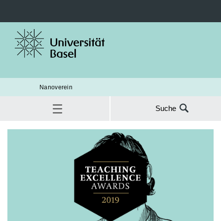
Nanoverein
Suche
Suche
nach:
tea
SUC